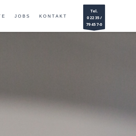
Tel.
TE
JOBS
KONTAKT
0 22 35 /
79 45 7-0