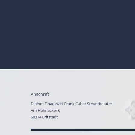
Anschrift
Diplom Finanzwirt Frank Cuber Steuerberater
Am Hahnacker 6
50374 Erftstadt