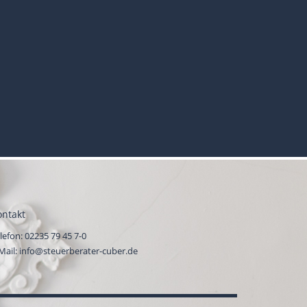
ontakt
lefon:
02235 79 45 7-0
Mail:
info@steuerberater-cuber.de