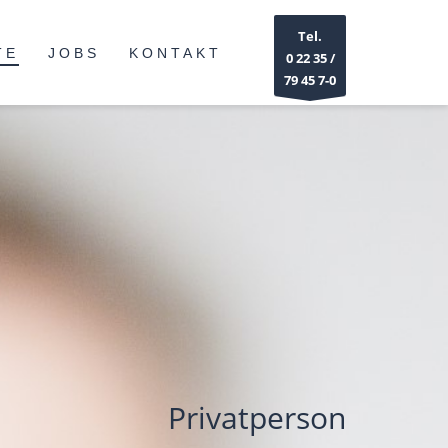
Tel.
TE
JOBS
KONTAKT
0 22 35 /
79 45 7-0
Privatperson