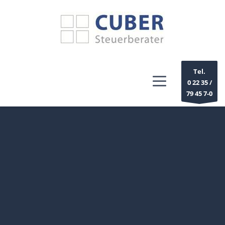
Tel.
0 22 35 /
79 45 7-0